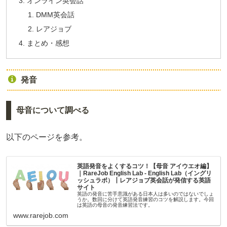
オンライン英会話
DMM英会話
レアジョブ
まとめ・感想
発音
母音について調べる
以下のページを参考。
英語発音をよくするコツ！【母音 アイウエオ編】
｜RareJob English Lab - English Lab（イングリ
ッシュラボ）┃レアジョブ英会話が発信する英語
サイト
英語の発音に苦手意識がある日本人は多いのではないでしょ
うか。数回に分けて英語発音練習のコツを解説します。今回
は英語の母音の発音練習法です。
www.rarejob.com