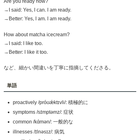
Are you ready now?
→I said: Yes, I can. I am ready.
→Better: Yes, I am. I am ready.
How about matcha icecream?
→I said: I like too.
→Better: I like it too.
など、細かい間違いを丁寧に指摘してくださる。
単語
proactively /próʊǽktɪvli/: 積極的に
symptoms /sɪ́mptəmz/: 症状
common /kάmən/: 一般的な
illnesses /ɪ́lnəsɪz/: 病気