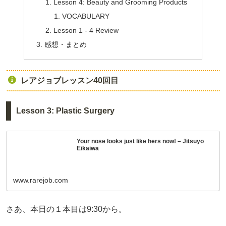
Lesson 4: Beauty and Grooming Products
VOCABULARY
Lesson 1 - 4 Review
感想・まとめ
レアジョブレッスン40回目
Lesson 3: Plastic Surgery
Your nose looks just like hers now! – Jitsuyo
Eikaiwa
www.rarejob.com
さあ、本日の１本目は9:30から。