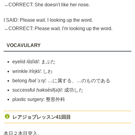
→CORRECT: She doesn't like her nose.
I SAID: Please wait. I looking up the word.
→CORRECT: Please wait. I'm looking up the word.
VOCAVULARY
eyelid /άɪlìd/: まぶた
wrinkle /ríŋkl/: しわ
belong /bəlˈɔːŋ/: …に属する、…のものである
successful /səksésf(ə)l/: 成功した
plastic surgery: 整形外科
レアジョブレッスン41回目
本日２本目突入。