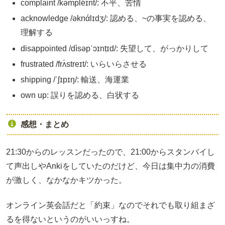
complaint /kəmpléɪnt/: 不平、苦情
acknowledge /əknάlɪdʒ/: 認める、~の事実を認める、
理解する
disappointed /dìsəpˈɔɪnṭɪd/: 失望して、がっかりして
frustrated /frʌ́streɪt/: いらいらさせる
shipping /ˈʃɪpɪŋ/: 輸送、海運業
own up: 誤りを認める、白状する
感想・まとめ
21:30からのレッスンだったので、21:00からスタンバイし
て声出しやAnkiをしていたのだけど、今日は集中力の消費
が激しく、なかなかキツかった。
オンライン英会話だと「約束」なのでそれでも取り組まざ
るを得ないというのがいいっすね。