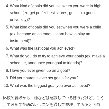
What kind of goals did you set when you were in high
school (ex. get perfect test scores, get into a good
university)?
What kind of goals did you set when you were a child
(ex. become an astronaut, learn how to play an
instrument)?
What was the last goal you achieved?
What do you do to try to achieve your goals (ex. make a
schedule, announce your goal to friends)?
Have you ever given up on a goal?
Did your parents ever set goals for you?
What was the biggest goal you ever achieved?
比較的普段から目標などは意識しているほうだけど、こう
して改めて英語のレッスンを通して整理してみると面白