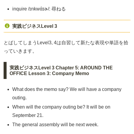
inquire /ɪnkwάɪɚ/: 尋ねる
実践ビジネスLevel 3
とばしてしまうLevel3, 4は自習して新たな表現や単語を拾
っていきます。
実践ビジネスLevel 3 Chapter 5: AROUND THE
OFFICE Lesson 3: Company Memo
What does the memo say? We will have a company
outing.
When will the company outing be? It will be on
September 21.
The general assembly will be next week.