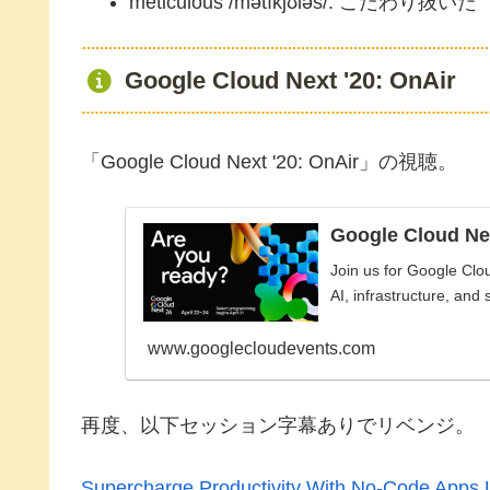
meticulous /mətíkjʊləs/: こだわり抜いた
Google Cloud Next '20: OnAir
「Google Cloud Next '20: OnAir」の視聴。
Google Cloud Ne
Join us for Google Clo
AI, infrastructure, and s
www.googlecloudevents.com
再度、以下セッション字幕ありでリベンジ。
Supercharge Productivity With No-Code Apps