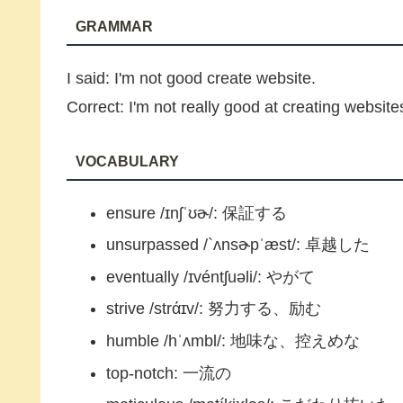
GRAMMAR
I said: I'm not good create website.
Correct: I'm not really good at creating website
VOCABULARY
ensure /ɪnʃˈʊɚ/: 保証する
unsurpassed /`ʌnsɚpˈæst/: 卓越した
eventually /ɪvéntʃuəli/: やがて
strive /strάɪv/: 努力する、励む
humble /hˈʌmbl/: 地味な、控えめな
top-notch: 一流の