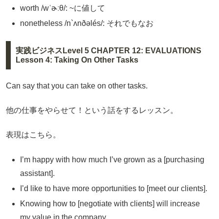
worth /wˈɚːθ/: ~に値して
nonetheless /n`ʌnðəlés/: それでもなお
実践ビジネスLevel 5 CHAPTER 12: EVALUATIONS
Lesson 4: Taking On Other Tasks
Can say that you can take on other tasks.
他の仕事をやらせて！という話をするレッスン。
表現はこちら。
I’m happy with how much I’ve grown as a [purchasing
assistant].
I’d like to have more opportunities to [meet our clients].
Knowing how to [negotiate with clients] will increase
my value in the company.