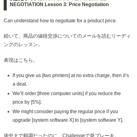
NEGOTIATION Lesson 3: Price Negotiation
Can understand how to negotiate for a product price.
続いて、商品の値段交渉についてのメールを読むリーディ
ングのレッスン。
表現はこちら。
If you give us [two printers] at no extra charge, then it’s
a deal.
We’ll order [three computer units] if you reduce the
price by [5%].
We might consider paying the regular price if you
upgrade [system software X] to [system software Y].
途中まで順調だったのに、Challengeで急ブレーキ。