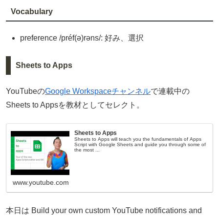
Vocabulary
preference /préf(ə)rəns/: 好み、選択
Sheets to Apps
YouTubeの
Google Workspaceチャンネル
で連載中の
Sheets to Appsを教材としてセレクト。
Sheets to Apps
Sheets to Apps will teach you the fundamentals of Apps
Script with Google Sheets and guide you through some of
the most ...
www.youtube.com
本日は Build your own custom YouTube notifications and