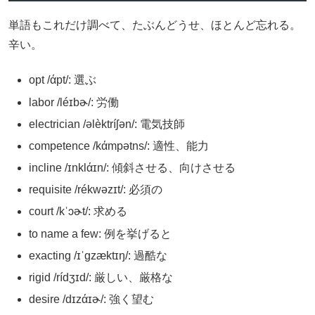
単語もこれだけ調べて、たぶんどうせ、ほとんど忘れる。
辛い。
opt /άpt/: 選ぶ
labor /léɪbɚ/: 労働
electrician /əlèktríʃən/: 電気技師
competence /kάmpətns/: 適性、能力
incline /ɪnklάɪn/: 傾斜させる、向けさせる
requisite /rékwəzɪt/: 必須の
court /kˈɔɚt/: 求める
to name a few: 例を挙げると
exacting /ɪˈgzæktɪŋ/: 過酷な
rigid /rídʒɪd/: 厳しい、厳格な
desire /dɪzάɪɚ/: 強く望む