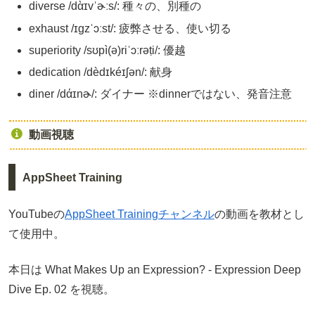
diverse /dὰɪvˈɚːs/: 種々の、別種の
exhaust /ɪgzˈɔːst/: 疲弊させる、使い切る
superiority /sʊpì(ə)riˈɔːrəṭi/: 優越
dedication /dèdɪkéɪʃən/: 献身
diner /dάɪnɚ/: ダイナー ※dinnerではない、発音注意
動画視聴
AppSheet Training
YouTubeの
AppSheet Trainingチャンネル
の動画を教材とし
て使用中。
本日は What Makes Up an Expression? - Expression Deep
Dive Ep. 02 を視聴。