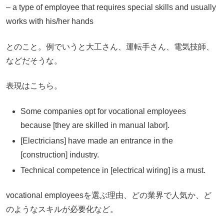
– a type of employee that requires special skills and usually
works with his/her hands
とのこと。例でいうと大工さん、運転手さん、電気技師、
などだそうな。
表現はこちら。
Some companies opt for vocational employees
because [they are skilled in manual labor].
[Electricians] have made an entrance in the
[construction] industry.
Technical competence in [electrical wiring] is a must.
vocational employeesを選ぶ理由、どの業界で人気か、ど
のようなスキルが必要化など。