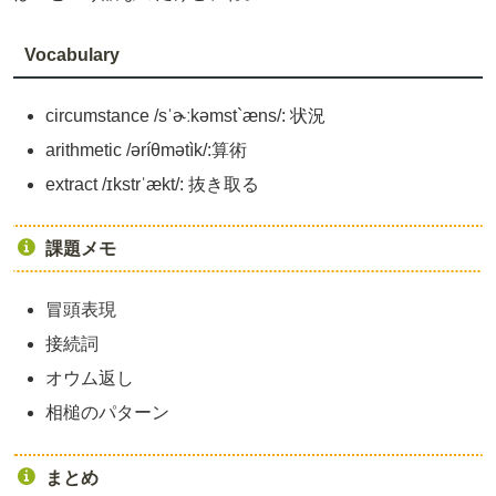
Vocabulary
circumstance /sˈɚːkəmst`æns/: 状況
arithmetic /əríθmətìk/:算術
extract /ɪkstrˈækt/: 抜き取る
課題メモ
冒頭表現
接続詞
オウム返し
相槌のパターン
まとめ