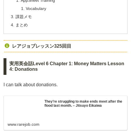
AppSheet Training
Vocabulary
課題メモ
まとめ
レアジョブレッスン325回目
実用英会話Level 6 Chapter 1: Money Matters Lesson
4: Donations
I can talk about donations.
They’re struggling to make ends meet after the
flood last month. – Jitsuyo Eikaiwa
www.rarejob.com