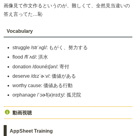
画像見て作文作るというのが、難しくて、全然見当違いの
答え言ってた…恥
Vocabulary
struggle /strˈʌgl/: もがく、努力する
flood /flˈʌd/: 洪水
donation /doʊnéɪʃən/: 寄付
deserve /dɪzˈɚːv/: 価値がある
worthy cause: 価値ある行動
orphanage /ˈɔɚf(ə)nɪdʒ/: 孤児院
動画視聴
AppSheet Training