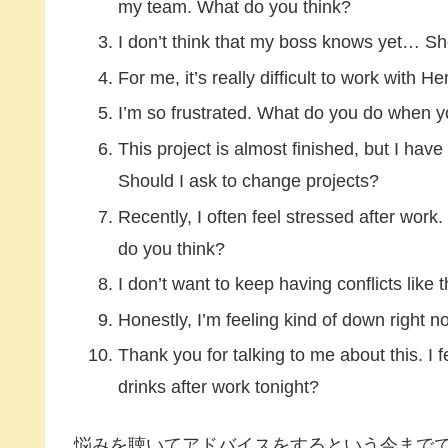
my team. What do you think?
I don’t think that my boss knows yet… Sho
For me, it’s really difficult to work wit
I’m so frustrated. What do you do when yo
This project is almost finished, but I ha
Should I ask to change projects?
Recently, I often feel stressed after work
do you think?
I don’t want to keep having conflicts li
Honestly, I’m feeling kind of down right
Thank you for talking to me about this. I 
drinks after work tonight?
悩みを聴いてアドバイスをするという今まで