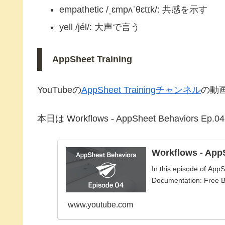
empathetic /ˌɛmpʌˈθɛtɪk/: 共感を示す
yell /jél/: 大声で言う
AppSheet Training
YouTubeの
AppSheet Trainingチャンネル
の動
本日は Workflows - AppSheet Behaviors Ep
Workflows - App
In this episode of Ap
Documentation: Free 
www.youtube.com