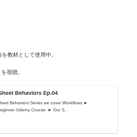
画を教材として使用中。
.04 を視聴。
Sheet Behaviors Ep.04
pSheet Behaviors Series we cover Workflows.►
Beginner Udemy Course: ► Our S...