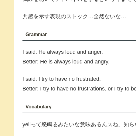
共感を示す表現のストック…全然ないな…
Grammar
I said: He always loud and anger.
Better: He is always loud and angry.
I said: I try to have no frustrated.
Better: I try to have no frustrations. or I try to b
Vocabulary
yellって怒鳴るみたいな意味あるんスね。知