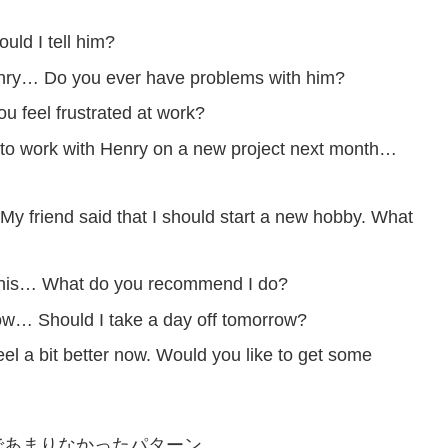
uld I tell him?
h Henry… Do you ever have problems with him?
u feel frustrated at work?
ve to work with Henry on a new project next month…
. My friend said that I should start a new hobby. What
ke this… What do you recommend I do?
 now… Should I take a day off tomorrow?
feel a bit better now. Would you like to get some
であまりなかったパターン。