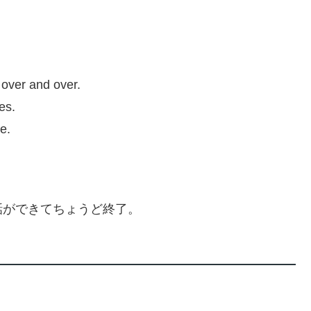
over and over.
es.
e.
話ができてちょうど終了。