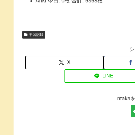
Anki 今日: 0枚 合計: 5368枚
学習記録
シ
X
LINE
ntak