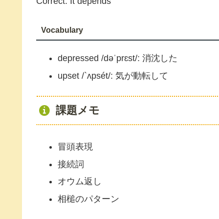
Correct: It depends
Vocabulary
depressed /dəˈprɛst/: 消沈した
upset /`ʌpsét/: 気が動転して
課題メモ
冒頭表現
接続詞
オウム返し
相槌のパターン