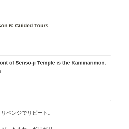
on 6: Guided Tours
ront of Senso-ji Temple is the Kaminarimon.
a
。リベンジでリピート。