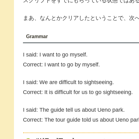
スクリプトをすでにもらっている状態ではあ
まあ、なんとかクリアしたということで、次
Grammar
I said: I want to go myself.
Correct: I want to go by myself.
I said: We are difficult to sightseeing.
Correct: It is difficult for us to go sightseeing.
I said: The guide tell us about Ueno park.
Correct: The tour guide told us about Ueno par