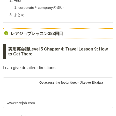
Anki
corporateとcompanyの違い
まとめ
レアジョブレッスン383回目
実用英会話Level 5 Chapter 4: Travel Lesson 9: How
to Get There
I can give detailed directions.
Go across the footbridge. – Jitsuyo Eikaiwa
www.rarejob.com