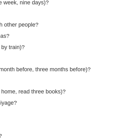
ne week, nine days)?
th other people?
eas?
 by train)?
 month before, three months before)?
r home, read three books)?
miyage?
?