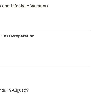
ifestyle: Vacation
n Test Preparation
nth, in August)?