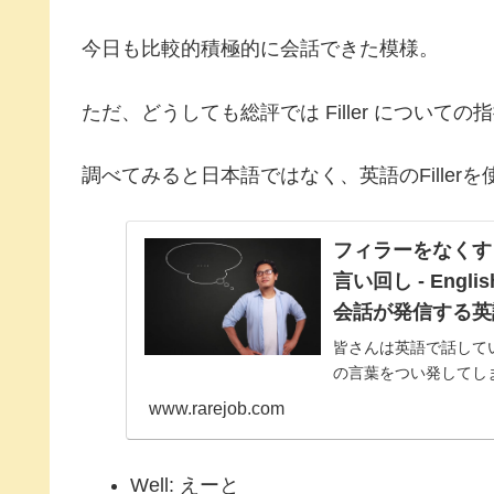
今日も比較的積極的に会話できた模様。
ただ、どうしても総評では Filler につい
調べてみると日本語ではなく、英語のFiller
フィラーをなくす
言い回し - Eng
会話が発信する英
皆さんは英語で話して
の言葉をつい発してし
呼ばれています。日本
www.rarejob.com
り、流暢さも増すと言われ
Well: えーと