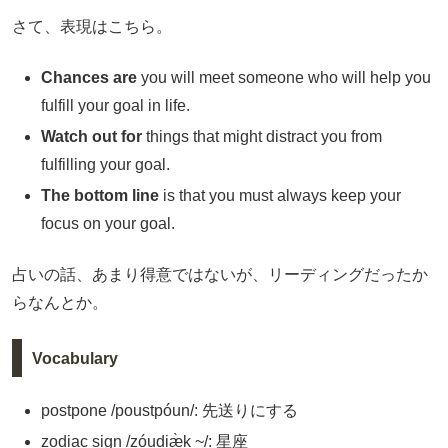
さて、表現はこちら。
Chances are
you will meet someone who will help you
fulfill your goal in life.
Watch out for
things that might distract you from
fulfilling your goal.
The bottom line
is that you must always keep your
focus on your goal.
占いの話、あまり得意ではないが、リーディングだったか
らなんとか。
Vocabulary
postpone /poustpóun/: 先送りにする
zodiac sign /zóudiæ̀k ~/: 星座