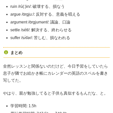
ruin /rú(ː)in/: 破壊する、損なう
argue /ɑ́rgjuː/: 反対する、意義を唱える
argument /ɑ́rgjumənt/: 議論、口論
settle /sétl/: 解決する、終わらせる
suffer /sʌ́fər/: 苦しむ、損なわれる
まとめ
全然レッスンと関係ないのだけど、今日予習をしていたら
息子が隣でお絵かき帳にカレンダーの英語のスペルを書き
写してた。
やはり、親が勉強してると子供も真似するもんだな、と。
学習時間: 1.5h