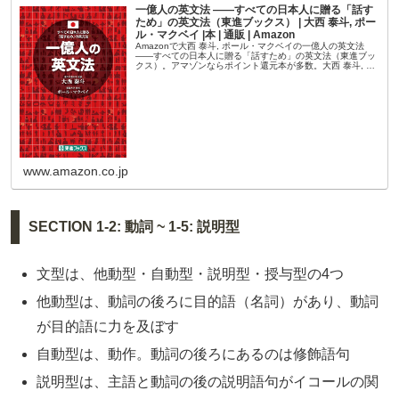
一億人の英文法 ――すべての日本人に贈る「話す
ため」の英文法（東進ブックス） | 大西 泰斗, ポー
ル・マクベイ |本 | 通販 | Amazon
Amazonで大西 泰斗, ポール・マクベイの一億人の英文法
――すべての日本人に贈る「話すため」の英文法（東進ブッ
クス）。アマゾンならポイント還元本が多数。大西 泰斗, ポ
ール・マクベイ作品ほか、お急ぎ便対象商品は当日お届けも
可能。また一...
www.amazon.co.jp
SECTION 1-2: 動詞 ~ 1-5: 説明型
文型は、他動型・自動型・説明型・授与型の4つ
他動型は、動詞の後ろに目的語（名詞）があり、動詞
が目的語に力を及ぼす
自動型は、動作。動詞の後ろにあるのは修飾語句
説明型は、主語と動詞の後の説明語句がイコールの関