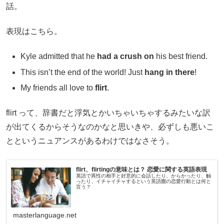
話。
表現はこちら。
Kyle admitted that he
had a crush on
his best friend.
This isn’t the end of the world! Just
hang in there
!
My friends all love to
flirt
.
flirt って、辞書だと浮気とかいちゃいちゃするみたいな訳
が出てくるからそうなのかなと思いきや、必ずしも悪いこ
とというニュアンスがあるわけではなさそう。
flirt、flirtingの意味とは？ 恋愛に関する英語表現
英語で異性の相手と好意的に会話したり、からかったり、触
ったり、イチャイチャするという英語圏の恋愛行動とは何と
言う？
masterlanguage.net