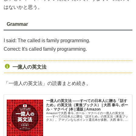
はないかと思う。
Grammar
I said: The called is family programming.
Correct: It's called family programming.
一億人の英文法
「一億人の英文法」の読書まとめ続き。
一億人の英文法 ――すべての日本人に贈る「話す
ため」の英文法（東進ブックス） | 大西 泰斗, ポー
ル・マクベイ |本 | 通販 | Amazon
Amazonで大西 泰斗, ポール・マクベイの一億人の英文法
――すべての日本人に贈る「話すため」の英文法（東進ブッ
クス）。アマゾンならポイント還元本が多数。大西 泰斗, ポ
ール・マクベイ作品ほか、お急ぎ便対象商品は当日お届けも
可能。また一...