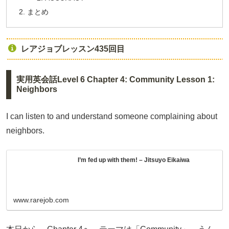
まとめ
レアジョブレッスン435回目
実用英会話Level 6 Chapter 4: Community Lesson 1:
Neighbors
I can listen to and understand someone complaining about
neighbors.
I’m fed up with them! – Jitsuyo Eikaiwa
www.rarejob.com