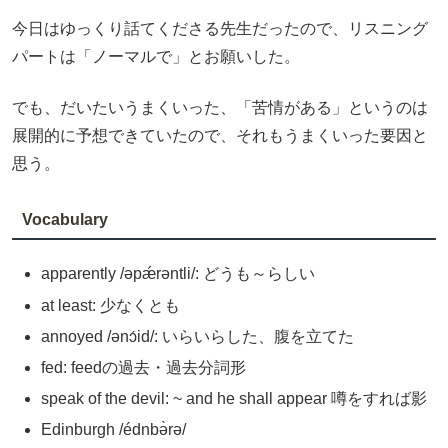
今日はゆっくり話てくださる先生だったので、リスニング
パートは「ノーマルで」とお願いした。
でも、だいたいうまくいった、「苦情がある」というのは
展開的に予想できていたので、それもうまくいった要因と
思う。
Vocabulary
apparently /əpǽrəntli/: どうも～らしい
at least: 少なくとも
annoyed /ənɔ́id/: いらいらした、腹を立てた
fed: feedの過去・過去分詞形
speak of the devil: ~ and he shall appear 噂をすれば影
Edinburgh /édnbə̀rə/