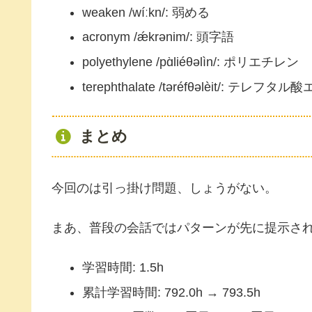
weaken /wíːkn/: 弱める
acronym /ǽkrənim/: 頭字語
polyethylene /pɑ̀liéθəlìn/: ポリエチレン
terephthalate /təréfθəlèit/: テレフ
まとめ
今回のは引っ掛け問題、しょうがない。
まあ、普段の会話ではパターンが先に提示さ
学習時間: 1.5h
累計学習時間: 792.0h → 793.5h