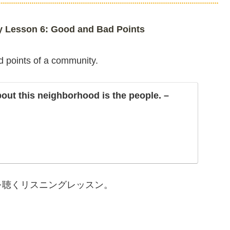
Lesson 6: Good and Bad Points
d points of a community.
bout this neighborhood is the people. –
を聴くリスニングレッスン。