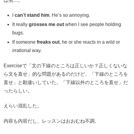
は虫…。
I
can’t stand him
. He’s so annoying.
It really
grosses me out
when I see people holding
bugs.
If someone
freaks out
, he or she reacts in a wild or
irrational way.
Exerciseで「文の下線のところは正しいか？正しくないな
ら文を直せ」的な問題があるのだけど、「下線のところを
直せ」と勘違いしていた。「下線以外のところを直せ」だ
ったらしい。
えらい混乱した。
内容も内容だし、レッスンはおおむね不調。