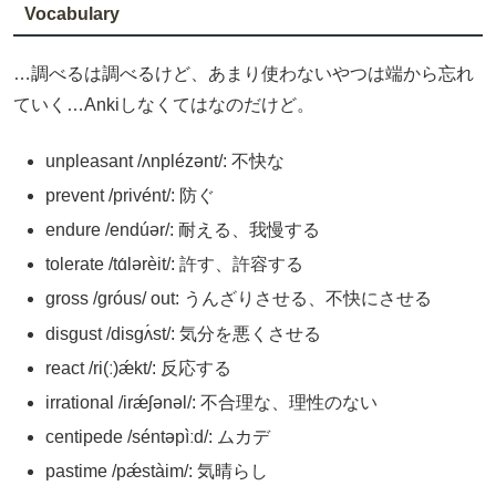
Vocabulary
…調べるは調べるけど、あまり使わないやつは端から忘れ
ていく…Ankiしなくてはなのだけど。
unpleasant /ʌnplézənt/: 不快な
prevent /privént/: 防ぐ
endure /endúər/: 耐える、我慢する
tolerate /tɑ́lərèit/: 許す、許容する
gross /gróus/ out: うんざりさせる、不快にさせる
disgust /disgʌ́st/: 気分を悪くさせる
react /ri(ː)ǽkt/: 反応する
irrational /irǽʃənəl/: 不合理な、理性のない
centipede /séntəpìːd/: ムカデ
pastime /pǽstàim/: 気晴らし