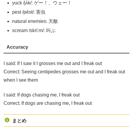
yuck /jʌ́k/: ゲー！、ウェー！
pest /pést/: 害虫
natural enemies: 天敵
scream /skríːm/: 叫ぶ
Accuracy
I said: If I saw it I grosses me out and I freak out
Correct: Seeing centipedes grosses me out and I freak out
when I see them
I said: If dogs chasing me, I freak out
Correct: If dogs are chasing me, I freak out
まとめ