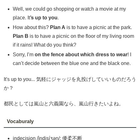
Well, we could go shopping or watch a movie at my
place. It
’s up to you
.
How about this?
Plan A
is to have a picnic at the park.
Plan B
is to have a picnic on the floor of my living room
if it rains! What do you think?
Sorry, I’m
on the fence about which dress to wear
! I
can’t decide between the blue one and the black one.
It's up to you... 気軽にジャッジを丸投げしていいものだろう
か？
都民としては嵐山と六義園なら、嵐山行きたいよね。
Vocaburaly
indecision /ìndisíʒən/: 優柔不断