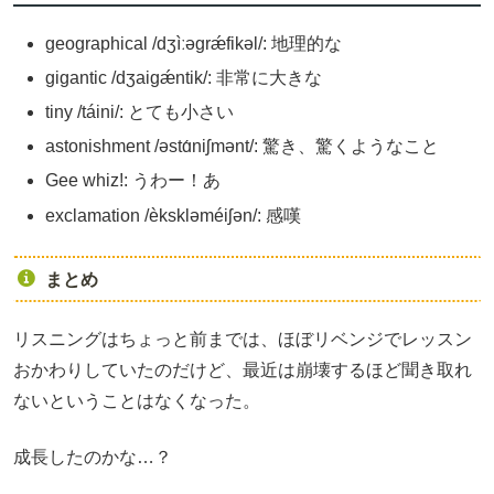
geographical /dʒìːəgrǽfikəl/: 地理的な
gigantic /dʒaigǽntik/: 非常に大きな
tiny /táini/: とても小さい
astonishment /əstɑ́niʃmənt/: 驚き、驚くようなこと
Gee whiz!: うわー！あ
exclamation /èkskləméiʃən/: 感嘆
まとめ
リスニングはちょっと前までは、ほぼリベンジでレッスン
おかわりしていたのだけど、最近は崩壊するほど聞き取れ
ないということはなくなった。
成長したのかな…？