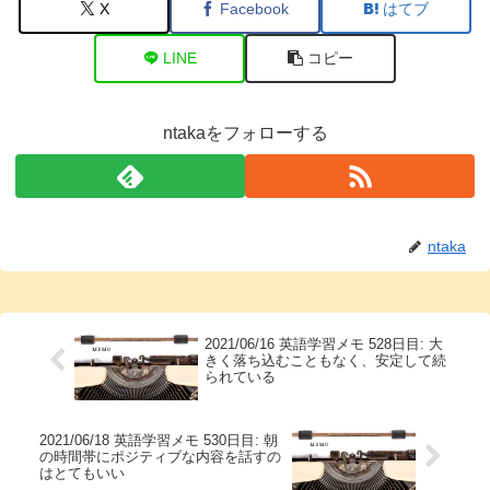
X
Facebook
はてブ
LINE
コピー
ntakaをフォローする
ntaka
2021/06/16 英語学習メモ 528日目: 大
きく落ち込むこともなく、安定して続
られている
2021/06/18 英語学習メモ 530日目: 朝
の時間帯にポジティブな内容を話すの
はとてもいい