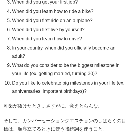
When did you get your first job?
When did you learn how to ride a bike?
When did you first ride on an airplane?
When did you first live by yourself?
When did you learn how to drive?
In your country, when did you officially become an
adult?
What do you consider to be the biggest milestone in
your life (ex. getting married, turning 30)?
Do you like to celebrate big milestones in your life (ex.
anniversaries, important birthdays)?
乳歯が抜けたとき…さすがに、覚えとらんな。
そして、カンバーセーションクエスチョンのしばらくの目
標は、順序立てるときに使う接続詞を使うこと。