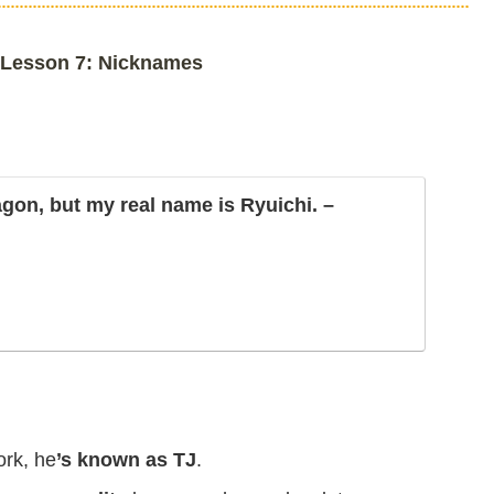
Lesson 7: Nicknames
gon, but my real name is Ryuichi. –
ork, he
’s known as TJ
.