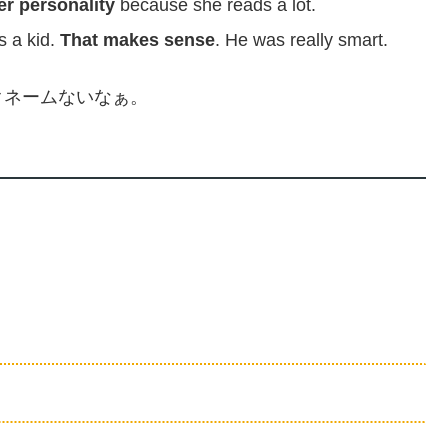
her personality
because she reads a lot.
s a kid.
That makes sense
. He was really smart.
クネームないなぁ。