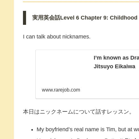
実用英会話Level 6 Chapter 9: Childhood 
I can talk about nicknames.
I’m known as Dra
Jitsuyo Eikaiwa
www.rarejob.com
本日はニックネームについて話すレッスン。
My boyfriend’s real name is Tim, but at w