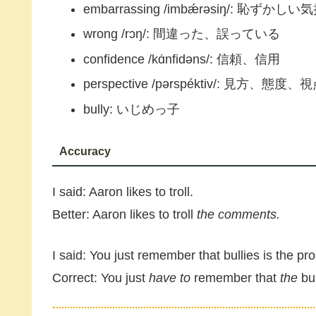
embarrassing /imbǽrəsiŋ/: 恥ず
wrong /rɔŋ/: 間違った、誤っている
confidence /kɑ́nfidəns/: 信頼、信用
perspective /pərspéktiv/: 見方、態度、
bully: いじめっ子
Accuracy
I said: Aaron likes to troll.
Better: Aaron likes to troll
the comments.
I said: You just remember that bullies is the pr
Correct: You just
have to
remember that
the
bu