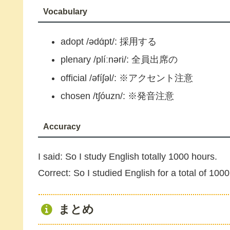
Vocabulary
adopt /ədɑ́pt/: 採用する
plenary /plíːnəri/: 全員出席の
official /əfíʃəl/: ※アクセント注意
chosen /tʃóuzn/: ※発音注意
Accuracy
I said: So I study English totally 1000 hours.
Correct: So I studied English for a total of 100
まとめ