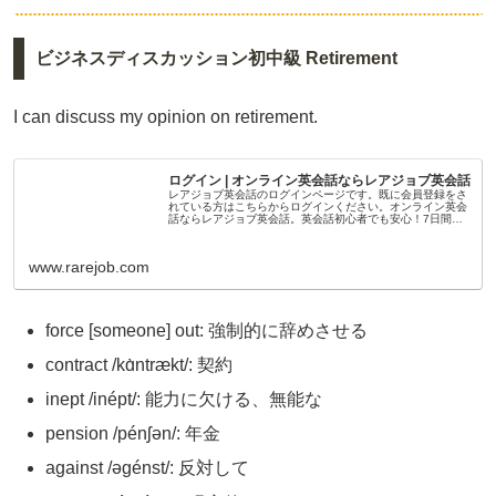
ビジネスディスカッション初中級 Retirement
I can discuss my opinion on retirement.
ログイン | オンライン英会話ならレアジョブ英会話
レアジョブ英会話のログインページです。既に会員登録をさ
れている方はこちらからログインください。オンライン英会
話ならレアジョブ英会話。英会話初心者でも安心！7日間の
無料トライアルレッスンをお試しいただけます。最適な学習
プランの提案や日本人講師...
www.rarejob.com
force [someone] out: 強制的に辞めさせる
contract /kɑ̀ntrækt/: 契約
inept /inépt/: 能力に欠ける、無能な
pension /pénʃən/: 年金
against /əgénst/: 反対して