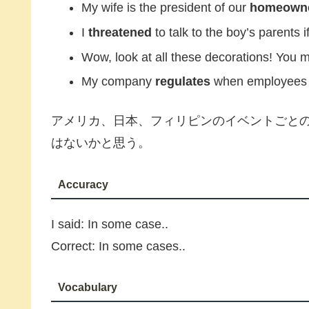
My wife is the president of our
homeowner
I
threatened
to talk to the boy’s parents if
Wow, look at all these decorations! You m
My company
regulates
when employees c
アメリカ、日本、フィリピンのイベントごと
はないかと思う。
Accuracy
I said: In some case..
Correct: In some cases..
Vocabulary