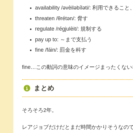
availability /əvèiləbíləti/: 利用できる
threaten /θrétən/: 脅す
regulate /régjulèit/: 規制する
pay up to: ～まで支払う
fine /fáin/: 罰金を科す
fine…この動詞の意味のイメージまったくな
まとめ
そろそろ2年。
レアジョブだけだとまだ時間かかりそうなの