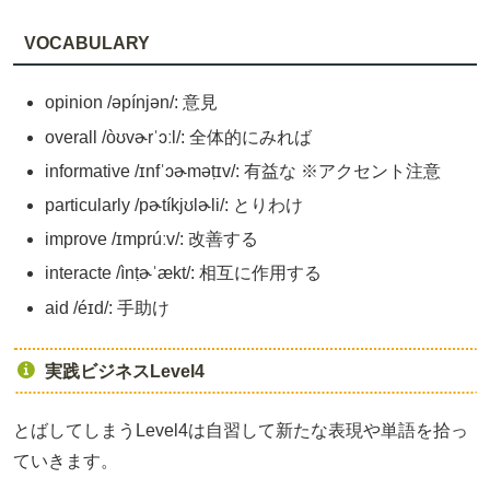
VOCABULARY
opinion /əpínjən/: 意見
overall /òʊvɚrˈɔːl/: 全体的にみれば
informative /ɪnfˈɔɚməṭɪv/: 有益な ※アクセント注意
particularly /pɚtíkjʊlɚli/: とりわけ
improve /ɪmprúːv/: 改善する
interacte /ìnṭɚˈækt/: 相互に作用する
aid /éɪd/: 手助け
実践ビジネスLevel4
とばしてしまうLevel4は自習して新たな表現や単語を拾っ
ていきます。