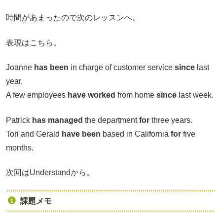
時間があまったので次のレッスンへ。
表現はこちら。
Joanne
has been
in charge of customer service
since
last
year.
A few employees
have worked
from home
since
last week.
Patrick
has managed
the department
for
three years.
Tori and Gerald
have been
based in California
for
five
months.
次回はUnderstandから。
課題メモ