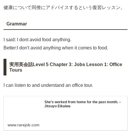
健康について同僚にアドバイスするという復習レッスン。
Grammar
I said: I dont avoid food anything.
Better:I don't avoid anything when it comes to food.
実用英会話Level 5 Chapter 3: Jobs Lesson 1: Office
Tours
I can listen to and understand an office tour.
She’s worked from home for the past month. –
Jitsuyo Eikaiwa
www.rarejob.com