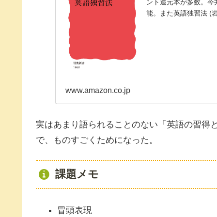
ント還元本が多数。今
能。また英語独習法 (岩
www.amazon.co.jp
実はあまり語られることのない「英語の習得
で、ものすごくためになった。
課題メモ
冒頭表現