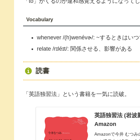
「to」がくるのが違和感覚えるようになって
Vocabulary
whenever /(h)wenévɚ/: ~するときはい
relate /rɪléɪt/: 関係させる、影響がある
読書
「英語独習法」という書籍を一気に読破。
英語独習法 (岩波新書 
Amazon
Amazonで今井 むつ