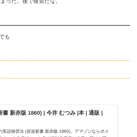
しまった。後で復習だな。
つでも
新赤版 1860) | 今井 むつみ |本 | 通販 |
みの英語独習法 (岩波新書 新赤版 1860)。アマゾンならポイ