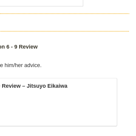
 6 - 9 Review
e him/her advice.
 Review – Jitsuyo Eikaiwa