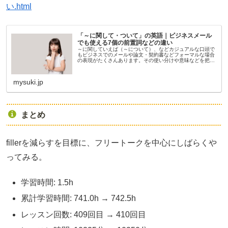
い.html
「～に関して・ついて」の英語｜ビジネスメール
でも使える7個の前置詞などの違い
～に関していえば（～について）、などカジュアルな口頭で
もビジネスでのメールや論文・契約書などフォーマルな場合
の表現がたくさんあります。その使い分けや意味などを把握
しておきましょう！
mysuki.jp
まとめ
fillerを減らすを目標に、フリートークを中心にしばらくや
ってみる。
学習時間: 1.5h
累計学習時間: 741.0h → 742.5h
レッスン回数: 409回目 → 410回目