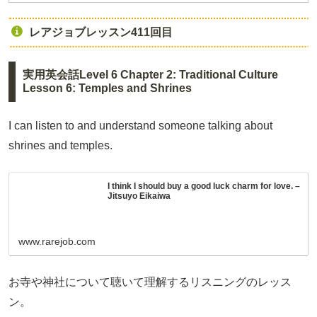
レアジョブレッスン411回目
実用英会話Level 6 Chapter 2: Traditional Culture
Lesson 6: Temples and Shrines
I can listen to and understand someone talking about
shrines and temples.
I think I should buy a good luck charm for love. –
Jitsuyo Eikaiwa
www.rarejob.com
お寺や神社について聴いて理解するリスニングのレッス
ン。