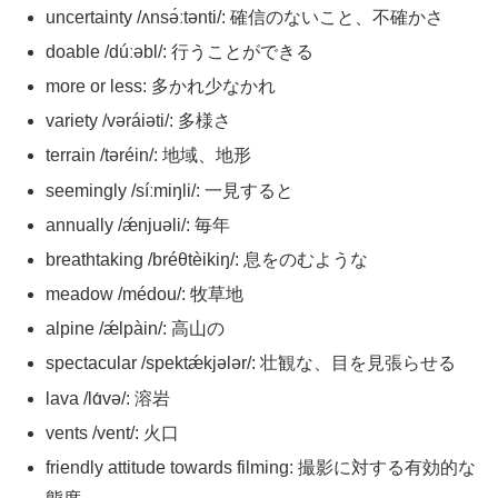
uncertainty /ʌnsə́ːtənti/: 確信のないこと、不確かさ
doable /dúːəbl/: 行うことができる
more or less: 多かれ少なかれ
variety /vəráiəti/: 多様さ
terrain /təréin/: 地域、地形
seemingly /síːmiŋli/: 一見すると
annually /ǽnjuəli/: 毎年
breathtaking /bréθtèikiŋ/: 息をのむような
meadow /médou/: 牧草地
alpine /ǽlpàin/: 高山の
spectacular /spektǽkjələr/: 壮観な、目を見張らせる
lava /lɑ́və/: 溶岩
vents /vent/: 火口
friendly attitude towards filming: 撮影に対する有効的な