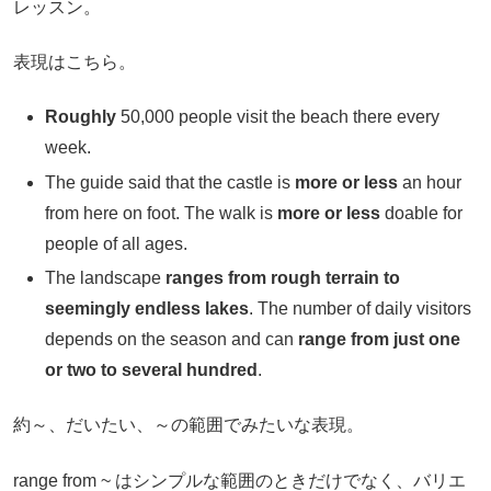
レッスン。
表現はこちら。
Roughly
50,000 people visit the beach there every
week.
The guide said that the castle is
more or less
an hour
from here on foot. The walk is
more or less
doable for
people of all ages.
The landscape
ranges from rough terrain to
seemingly endless lakes
. The number of daily visitors
depends on the season and can
range from just one
or two
to several hundred
.
約～、だいたい、～の範囲でみたいな表現。
range from ~ はシンプルな範囲のときだけでなく、バリエ