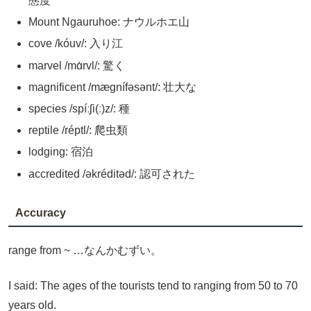
態度
Mount Ngauruhoe: ナウルホエ山
cove /kóuv/: 入り江
marvel /mɑ́rvl/: 驚く
magnificent /mægnífəsənt/: 壮大な
species /spíːʃi(ː)z/: 種
reptile /réptl/: 爬虫類
lodging: 宿泊
accredited /əkréditəd/: 認可された
Accuracy
range from ~ …なんかむずい。
I said: The ages of the tourists tend to ranging from 50 to 70
years old.