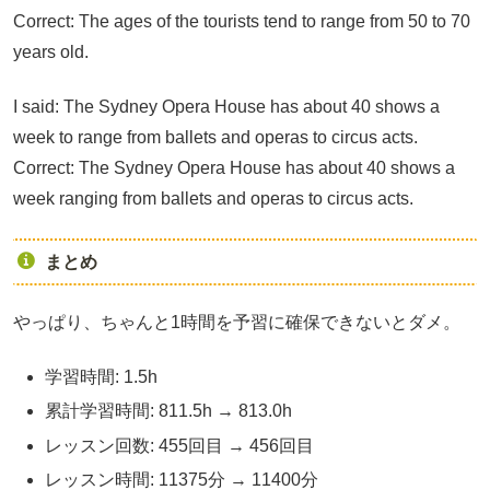
Correct: The ages of the tourists tend to range from 50 to 70
years old.
I said: The Sydney Opera House has about 40 shows a
week to range from ballets and operas to circus acts.
Correct: The Sydney Opera House has about 40 shows a
week ranging from ballets and operas to circus acts.
まとめ
やっぱり、ちゃんと1時間を予習に確保できないとダメ。
学習時間: 1.5h
累計学習時間: 811.5h → 813.0h
レッスン回数: 455回目 → 456回目
レッスン時間: 11375分 → 11400分