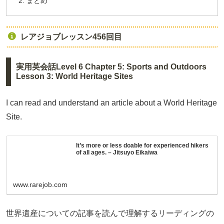
まとめ
レアジョブレッスン456回目
実用英会話Level 6 Chapter 5: Sports and Outdoors
Lesson 3: World Heritage Sites
I can read and understand an article about a World Heritage
Site.
It’s more or less doable for experienced hikers
of all ages. – Jitsuyo Eikaiwa
www.rarejob.com
世界遺産についての記事を読んで理解するリーディングの