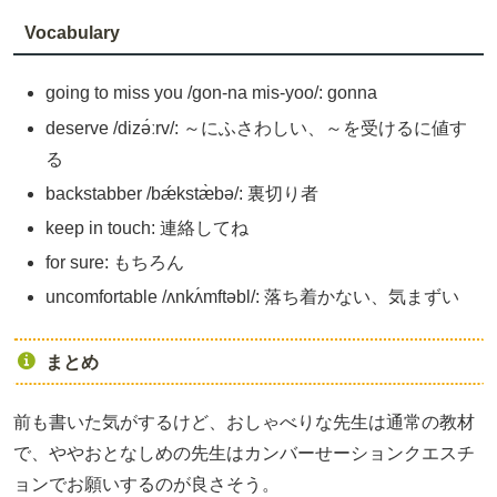
Vocabulary
going to miss you /gon-na mis-yoo/: gonna
deserve /dizə́ːrv/: ～にふさわしい、～を受けるに値す
る
backstabber /bǽkstæ̀bə/: 裏切り者
keep in touch: 連絡してね
for sure: もちろん
uncomfortable /ʌnkʌ́mftəbl/: 落ち着かない、気まずい
まとめ
前も書いた気がするけど、おしゃべりな先生は通常の教材
で、ややおとなしめの先生はカンバーせーションクエスチ
ョンでお願いするのが良さそう。