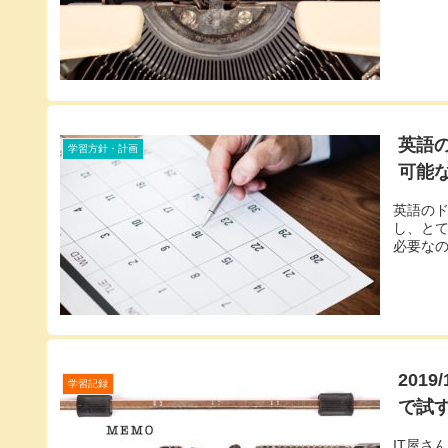
英語
学習方針・計画
可能
英語の
し、と
必要な
201
学習記録
で試
IT屋さ