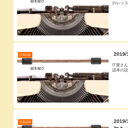
のレッ
201
学習記録
IT屋さ
語本の
201
学習記録