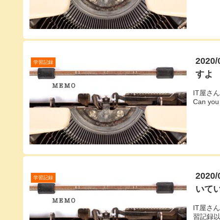
202
学習記録
すよ
IT屋さ
Can 
202
学習記録
いて
IT屋さ
習記録