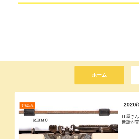
ホーム
202
学習記録
IT屋さ
間話が