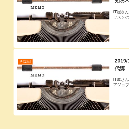
知る
IT屋さ
ッスン
201
学習記録
代講
IT屋さ
アジョ