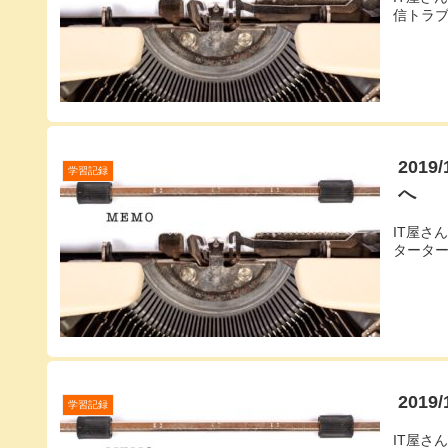
信トラ
201
学習記録
へ
IT屋さ
ターター
201
学習記録
IT屋さ